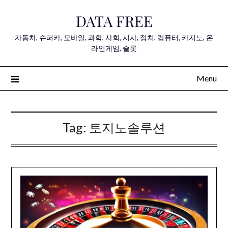
Skip
DATA FREE
to
content
자동차, 슈퍼카, 모바일, 과학, 사회, 시사, 정치, 컴퓨터, 카지노, 온
라인게임, 슬롯
Menu
Tag:
토지노솔루션