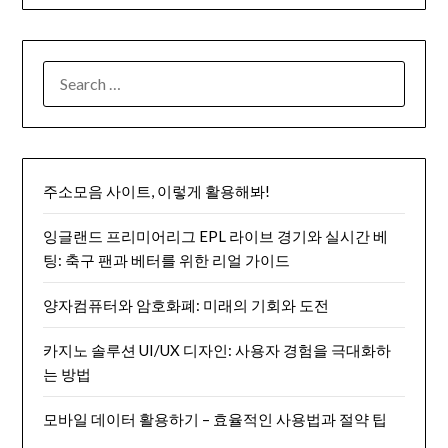
SEARCH
FOR:
주소모음 사이트, 이렇게 활용해봐!
잉글랜드 프리미어리그 EPL 라이브 경기와 실시간 베
팅: 축구 팬과 베터를 위한 리얼 가이드
양자컴퓨터와 암호화폐: 미래의 기회와 도전
카지노 솔루션 UI/UX 디자인: 사용자 경험을 극대화하
는 방법
모바일 데이터 활용하기 – 효율적인 사용법과 절약 팁