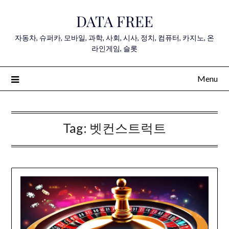
Skip
DATA FREE
to
content
자동차, 슈퍼카, 모바일, 과학, 사회, 시사, 정치, 컴퓨터, 카지노, 온
라인게임, 슬롯
Menu
Tag:
벳컨스트럭트