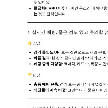
수 있어요.
현금화(Cash Out)
: 아 이건 무조건 아셔야 
는
것도 전략입니다.
3. 실시간 베팅, 좋은 점도 있고 주의할
장점:
경기 몰입도 UP
: 보는 것만으로도 재밌는데, 
빠른 결과
: 한 경기 끝나면 결과 딱 나와요. 기
베팅 종류 다양함
: 코너킥, 카드 수, 특정 시
단점:
충동 베팅 유혹
: 경기 보는 중에 “에이 넣겠지
배당률이 계속 바뀜
: 고민하다가 좋은 타이밍