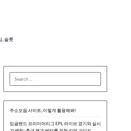
임, 슬롯
SEARCH
FOR:
주소모음 사이트, 이렇게 활용해봐!
잉글랜드 프리미어리그 EPL 라이브 경기와 실시
간 베팅: 축구 팬과 베터를 위한 리얼 가이드