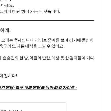
 마세요.
고, 커피 한 잔 하러 가는 게 낫습니다.
하게!
이 모이는 축제입니다. 라이브 중계를 보며 경기에 몰입하
축구의 또 다른 매력을 느낄 수 있어요.
 손흥민의 한 방, 약팀의 반란, 예상 못 한 결과들이 기다
께 갑시다!
간 베팅: 축구 팬과 베터를 위한 리얼 가이드 –