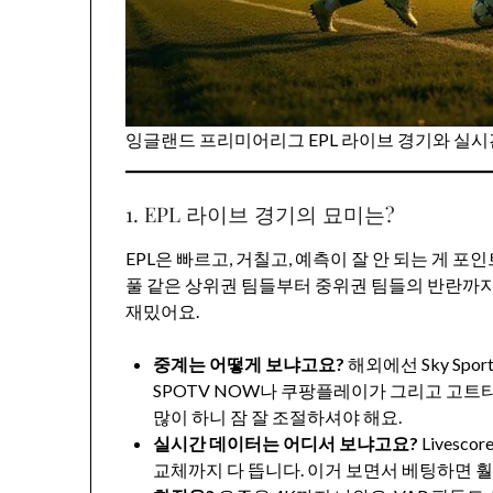
잉글랜드 프리미어리그 EPL 라이브 경기와 실시
1. EPL 라이브 경기의 묘미는?
EPL은 빠르고, 거칠고, 예측이 잘 안 되는 게 포인
풀 같은 상위권 팀들부터 중위권 팀들의 반란까지 
재밌어요.
중계는 어떻게 보냐고요?
해외에선 Sky Spor
SPOTV NOW나 쿠팡플레이가 그리고 고트
많이 하니 잠 잘 조절하셔야 해요.
실시간 데이터는 어디서 보냐고요?
Livesco
교체까지 다 뜹니다. 이거 보면서 베팅하면 훨