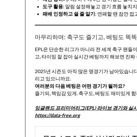
도구 활용
: 알림 설정해놓고 경기 흐름 놓치지
패배 인정하고 쉴 줄 알기
: 연패할 땐 잠깐 접
마무리하며: 축구도 즐기고, 베팅도 똑똑
EPL은 단순한 리그가 아니라 전 세계 축구 팬들
고, 타이밍 잘 잡아 실시간 베팅까지 해보면 진짜 
2025년 시즌도 아직 많은 명경기가 남아있습니다.
리고 있으니까요.
여러분의 다음 베팅은 어떤 경기가 될까요?
즐기되, 책임감 있게. 축구도, 베팅도 재미있게 함
잉글랜드 프리미어리그(EPL) 라이브 경기와 실시
https://data-free.org