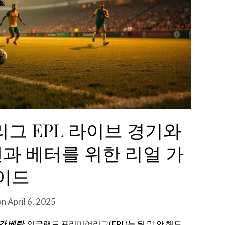
그 EPL 라이브 경기와
팬과 베터를 위한 리얼 가
이드
on
April 6, 2025
간 베팅
: 잉글랜드 프리미어리그(EPL)는 뭐 말 안 해도